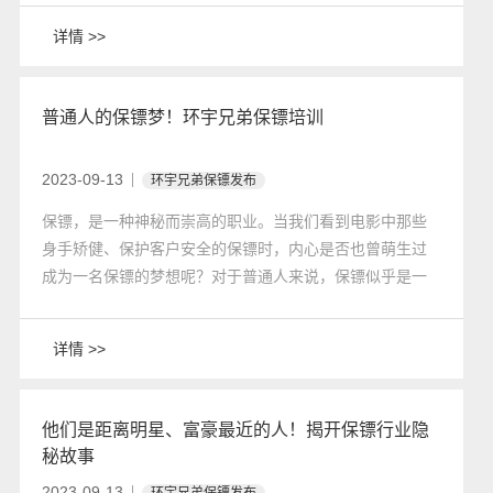
详情 >>
普通人的保镖梦！环宇兄弟保镖培训
2023-09-13
环宇兄弟保镖发布
​保镖，是一种神秘而崇高的职业。当我们看到电影中那些
身手矫健、保护客户安全的保镖时，内心是否也曾萌生过
成为一名保镖的梦想呢？对于普通人来说，保镖似乎是一
种遥不可及的职业，但事实上，环宇兄弟保镖培训为我们
提供了实现保镖梦想的机会。
详情 >>
​他们是距离明星、富豪最近的人！揭开保镖行业隐
秘故事
2023-09-13
环宇兄弟保镖发布