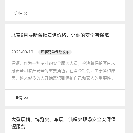
都，自然有着众多的保镖培训学校供人选择。那么，在众
多的选择中，哪家学校是最好的呢？环宇兄弟保镖又如何
详情 >>
呢？
北京9月最新保镖雇佣价格，让你的安全有保障
2023-09-19
环宇兄弟保镖发布
保镖，作为一种专业的安全服务人员，扮演着保护客户人
身安全和财产安全的重要角色。在当今社会，由于各种原
因，越来越多的人开始意识到保护自己和家人的重要性，
于是保镖行业也逐渐兴起。而在北京这个国际化大都市，
保镖服务的需求更是日益增长。那么，你可能会好奇，北
详情 >>
京9月最新的保镖雇佣价格是多少呢？下面环宇兄弟北京保
镖公司，我将为你详细介绍。
大型展销、博览会、车展、演唱会现场安全安保保
镖服务