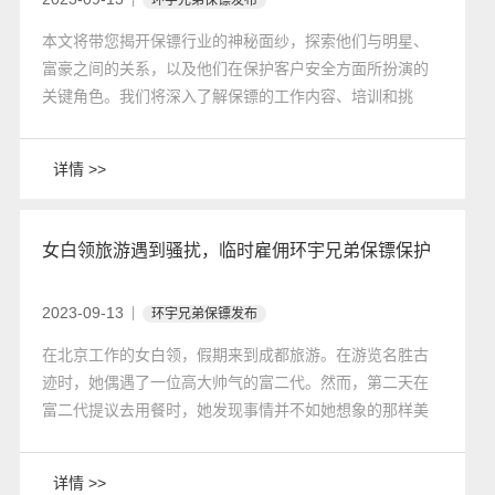
本文将带您揭开保镖行业的神秘面纱，探索他们与明星、
富豪之间的关系，以及他们在保护客户安全方面所扮演的
关键角色。我们将深入了解保镖的工作内容、培训和挑
战，以及行业的发展趋势。
详情 >>
女白领旅游遇到骚扰，临时雇佣环宇兄弟保镖保护
2023-09-13
环宇兄弟保镖发布
在北京工作的女白领，假期来到成都旅游。在游览名胜古
迹时，她偶遇了一位高大帅气的富二代。然而，第二天在
富二代提议去用餐时，她发现事情并不如她想象的那样美
好。上车后，她感到气氛不对，便借口去洗手间逃了出
来。在洗手间里，她通过手机搜索到附近的成都保镖公
详情 >>
司，及时寻求了帮助。她将自己的位置发送给安保公司的