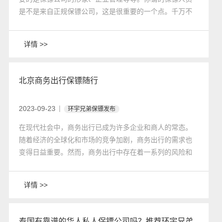
是不是来自正规保镖公司，这是很重要的一个点。千万不
要请没有保障的个人，更不能请没有经过工商注册管理的
公司的保镖人员。保镖的岗前培训也是尤为重要的，保镖
详情 >>
在上岗之前都要经过一定的岗前培训，经过一个系统的学
习，这样也是为了满足其在不同领域内，不同雇主的不同
需求。
北京商务出行保镖随行
2023-09-23
环宇兄弟保镖发布
在现代社会中，商务出行已成为许多企业和商人的常态。
随着经济的全球化和市场的竞争加剧，商务出行的需求也
变得日益重要。然而，商务出行中存在着一系列的风险和
安全隐患，这就需要有专业的保镖随行，确保商务人士的
安全和顺利完成任务。
详情 >>
泰国有靠谱的华人私人保镖公司吗？推荐环宇兄弟