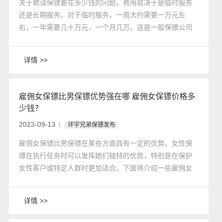
关于聘请保镖要花多少钱的问题，费用取决于是临时服务
还是长期服务。对于临时服务，一周大约需要一万元左
右，一年需要几十万元，一个月几万。这是一般保镖公司
的服务报价，还有按小时计费的费用，比如每小时五百或
七百元。超过四个小时计费的话，就按天计算，这样更划
详情 >>
算。
雇佣女保镖比男保镖优势强在哪 雇佣女保镖价格多
少钱？
2023-09-13
环宇兄弟保镖发布
​雇佣女保镖比男保镖在某些方面具有一定的优势。女性保
镖在执行任务时可以发挥她们独特的优势，特别是在保护
女性客户或特定人群时更加适合。下面将介绍一些雇佣女
保镖的优势以及她们的价格范围。
详情 >>