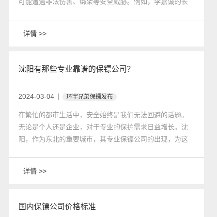
可能遭遇非法伤害、绑架等安全威胁。例如，李嘉诚的长
子被绑架一事在李嘉诚心里留下了不小的阴影，因此他为
自己的儿子一家人配备了强大的保镖团队。章子怡在拍戏
详情 >>
时也有多个保镖伴随左右，以确保其安全。
沈阳有那些专业靠谱的保镖公司？
2024-03-04
环宇兄弟保镖发布
在繁忙的都市生活中，安全始终是我们无法回避的话题。
无论是个人还是企业，对于专业的保护需求日益增长。沈
阳，作为东北的重要城市，其专业保镖公司的出现，为这
座城市的安全保驾护航提供了坚实的后盾。今天，就让我
们走近这些守护者的世界，探索沈阳那些专业靠谱的保镖
详情 >>
公司。
国内保镖公司价格标准