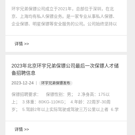
环宇兄弟保镖公司成立于2021年，总部位于深圳，在北
京、上海均有私人保镖业务。是一家专业从事私人保镖、
企业保镖、明星保镖等安全服务的公司。公司始终坚持以
人为本、服务至上的原则，为客户提供全方位、多层次的
安全保障。经过多年的不懈努力，环宇兄弟保镖公司已成
详情 >>
为行业内的佼佼者，赢得了众多客户的信赖与好评。
2023年北京环宇兄弟保镖公司最后一次保镖人才储
备招聘信息
2023-12-24
环宇兄弟保镖发布
​保镖招聘要求： 保镖性别：男； 2.净身高：175以
上； 3.体重：80KG-110KG； 4.年龄：22周岁-30周
岁； 5.驾龄2年以上实际驾驶或驾驶三万公里以上者 6.学
历：高中及以上； 7.有搏击功底、退役军人、武校、体
校、退役运动员优先。
详情 >>