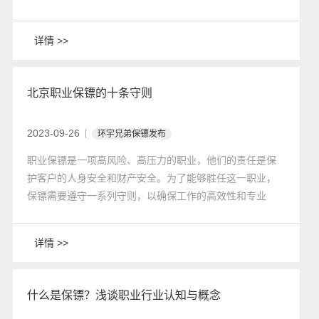
潜在的威胁和风险。以下是成为一个合格私人保镖的关键
要素。
详情 >>
北京职业保镖的十条守则
2023-09-26
环宇兄弟保镖发布
职业保镖是一项高风险、高压力的职业，他们的责任是保
护客户的人身安全和财产安全。为了能够胜任这一职业，
保镖需要遵守一系列守则，以确保工作的高效性和专业
性。以下是职业保镖的十条守则：
详情 >>
什么是保镖？浅谈职业行业认知与概念