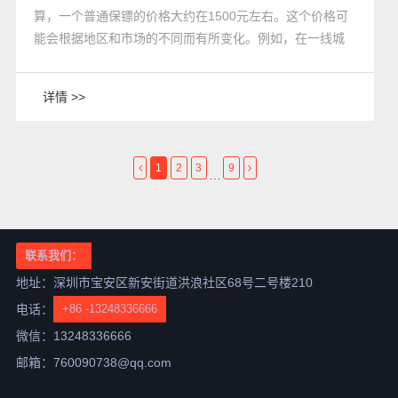
算，一个普通保镖的价格大约在1500元左右。这个价格可
能会根据地区和市场的不同而有所变化。例如，在一线城
市，普通保镖的价格可能要高于二线和三线城市。此外，
如果需要在短时间内提供大量保镖，价格也会相应地上
详情 >>
涨。
1
2
3
9
…
联系我们：
地址：深圳市宝安区新安街道洪浪社区68号二号楼210
电话：
+86 -13248336666
微信：13248336666
邮箱：760090738@qq.com