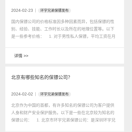
2024-02-23
环宇兄弟保镖发布
国内保镖公司的价格标准因多种因素而异，包括保镖的性
别、经验、技能、工作时长以及所在的地理位置等。以下
是一些参考价格： 1. 对于男性私人保镖，平均工资在月
均15000元人民币左右 2. 如果客户需要雇佣女性私人保
镖，那么对于雇佣一名女保镖，一个月产生的费用就会在
详情 >>
行业较高值左右了，当面对还没有发生，但是客户能明显
感知的威胁的时候，雇佣一名女保镖，一个月将会让您产
生45000左右的费用。
北京有哪些知名的保镖公司？
2024-02-02
环宇兄弟保镖发布
北京作为中国的首都，有许多知名的保镖公司为客户提供
人身和财产安全保护服务。以下是一些在北京较为知名的
保镖公司： 1. 北京市环宇兄弟保镖公司：是深圳环宇兄
弟保镖公司的分公司在北京市批准设立的大型安保服务企