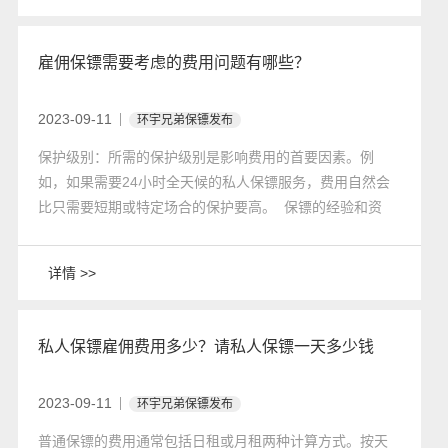
客服，静静等待保镖的到来。
雇佣保镖需要考虑的费用问题有哪些？
2023-09-11
环宇兄弟保镖发布
保护级别：所需的保护级别是影响费用的首要因素。例
如，如果需要24小时全天候的私人保镖服务，费用自然会
比只需要短期或特定场合的保护要高。 保镖的经验和资
质：有丰富经验和良好训练的保镖往往比新入行的同行收
费更高。这是因为他们的技能和专业知识可以帮助客户更
详情 >>
好地保障安全。
私人保镖雇佣费用多少？请私人保镖一天多少钱
2023-09-11
环宇兄弟保镖发布
普通保镖的费用通常包括日租或月租两种计算方式。按天