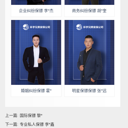
企业纠纷保镖 李*杰
商务纠纷保镖 胡*奎
婚姻纠纷保镖 霍*
明星保镖保镖 张*远
上一篇:
国际保镖 黎*
下一篇:
专业私人保镖 李*鑫