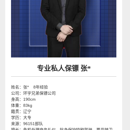
专业私人保镖 张*
姓名：
张* 8年经验
公司：
环宇兄弟保镖公司
身高：
190cm
体重：
83kg
籍贯：
辽宁
学历：
大专
来源：
96151部队
擅长：
危机处理商务礼仪，贴身保护特种驾驶，要员随卫