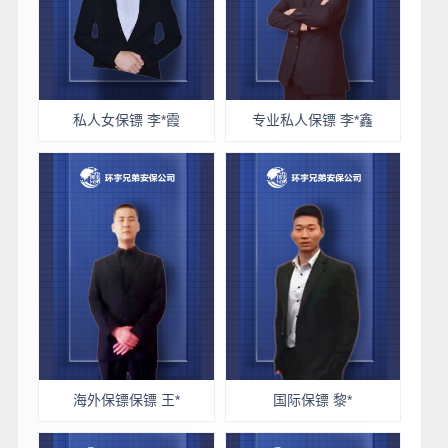
私人女保镖 李*霞
专业私人保镖 李*鑫
海外保镖保镖 王*
国际保镖 黎*