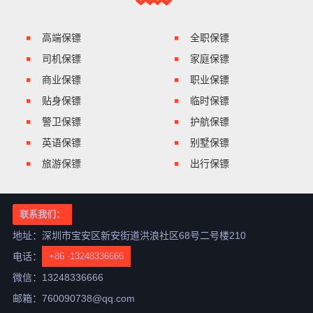
高端保镖
全职保镖
司机保镖
家庭保镖
商业保镖
职业保镖
贴身保镖
临时保镖
警卫保镖
护航保镖
英语保镖
别墅保镖
旅游保镖
出行保镖
影子保镖
侦查保镖
游艇保镖
律师保镖
联系我们：
押运保镖
秘书保镖
地址：深圳市宝安区新安街道洪浪社区68号二号楼210
电话：
+86 -13248336666
微信：13248336666
邮箱：760090738@qq.com